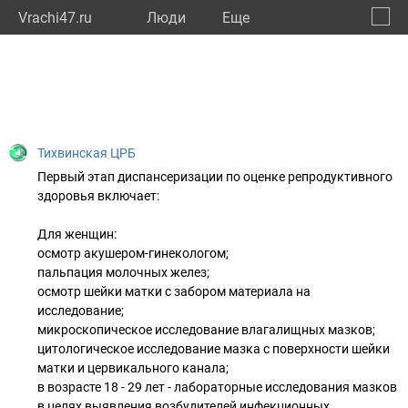
Vrachi47.ru
Люди
Eще
🔔
Ленин
🔍
Тихвинская ЦРБ
Первый этап диспансеризации по оценке репродуктивного
здоровья включает:
Для женщин:
осмотр акушером-гинекологом;
пальпация молочных желез;
осмотр шейки матки с забором материала на
исследование;
микроскопическое исследование влагалищных мазков;
цитологическое исследование мазка с поверхности шейки
матки и цервикального канала;
в возрасте 18 - 29 лет - лабораторные исследования мазков
в целях выявления возбудителей инфекционных