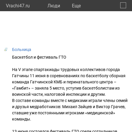
Vrachi47.ru
Люди
Eще
🔔
Ленин
🔍
Больница
Баскетбол и фестиваль ГТО
На V этапе спартакиады трудовых коллективов города
Гатчины 11 июня в соревнованиях по баскетболу сборная
команда Гатчинской КМБ и перинатального центра –
«Гамбит» – заняла 5 место, уступив баскетболистам из
воинской части, налоговой инспекции и другим.
В составе команды вместе с медиками играли члены семей
и друзья медработников: Михаил Зайцев и Виктор Грачев,
ставшие уже постоянными игроками «медицинской»
команды.
13 июня состоялся фестиваль ГТО среди сотрудников