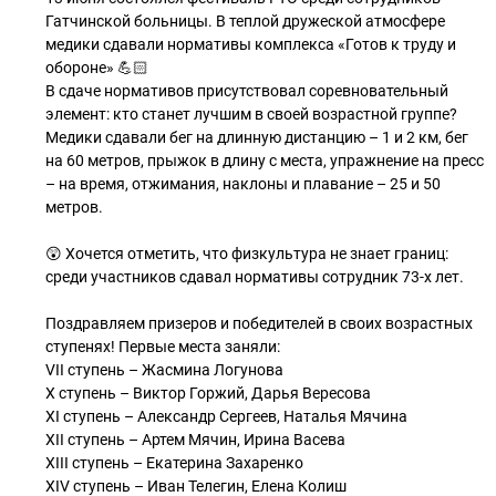
Гатчинской больницы. В теплой дружеской атмосфере
медики сдавали нормативы комплекса «Готов к труду и
обороне» 💪🏻
В сдаче нормативов присутствовал соревновательный
элемент: кто станет лучшим в своей возрастной группе?
Медики сдавали бег на длинную дистанцию – 1 и 2 км, бег
на 60 метров, прыжок в длину с места, упражнение на пресс
– на время, отжимания, наклоны и плавание – 25 и 50
метров.
😲 Хочется отметить, что физкультура не знает границ:
среди участников сдавал нормативы сотрудник 73-х лет.
Поздравляем призеров и победителей в своих возрастных
ступенях! Первые места заняли:
VII ступень – Жасмина Логунова
X ступень – Виктор Горжий, Дарья Вересова
XI ступень – Александр Сергеев, Наталья Мячина
XII ступень – Артем Мячин, Ирина Васева
XIII ступень – Екатерина Захаренко
XIV ступень – Иван Телегин, Елена Колиш