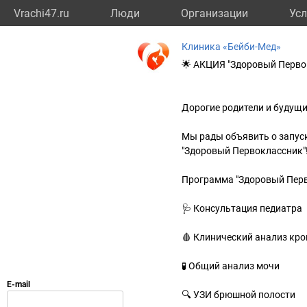
Vrachi47.ru
Люди
Организации
Усл
Клиника «Бейби-Мед»
🌟 АКЦИЯ "Здоровый Перво
Дорогие родители и будущи
Мы рады объявить о запуск
"Здоровый Первоклассник"
Программа "Здоровый Перв
🩺 Консультация педиатра
🩸 Клинический анализ кро
🧪 Общий анализ мочи
🔍 УЗИ брюшной полости