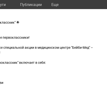
уги
Публикации
Eще
классник" 🌟
е первоклассники!
е специальной акции в медицинском центре "Бейби-Мед" –
!
оклассник" включает в себя:
ви