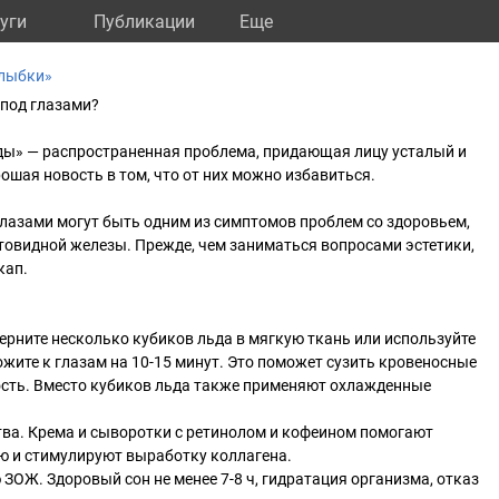
уги
Публикации
Eще
улыбки»
 под глазами?
нды» — распространенная проблема, придающая лицу усталый и
ошая новость в том, что от них можно избавиться.
глазами могут быть одним из симптомов проблем со здоровьем,
товидной железы. Прежде, чем заниматься вопросами эстетики,
кап.
ерните несколько кубиков льда в мягкую ткань или используйте
ите к глазам на 10-15 минут. Это поможет сузить кровеносные
ость. Вместо кубиков льда также применяют охлажденные
тва. Крема и сыворотки с ретинолом и кофеином помогают
 и стимулируют выработку коллагена.
ЗОЖ. Здоровый сон не менее 7-8 ч, гидратация организма, отказ