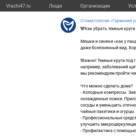
Vrachi47.ru
Люди
Организации
Усл
Стоматология «Гармония 
🐼Как убрать темные круги
⠀
Мешки и синяки «как у па
даже болезненный вид. Хор
⠀
❗Важно! Темные круги под 
например, заболеваний щи
мы рекомендуем пройти че
⠀
Что можно сделать дома?
- Холодные компрессы. Зав
охлажденные ложки. Прилож
сосуды и уменьшить отечн
чайные пакетики и огурцы.
- Профессиональные средс
улучшить микроциркуляцию
- Профилактика с помощью 