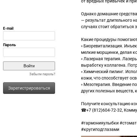
от вредных привычек и пр
⠀
Однако домашние средства
— результат длительного н
случаях стоит обратиться 
⠀
Какие процедуры помогают
▫ Биоревитализация. Инъек
мелкие морщинки, делая ко
▫ Лазерная терапия. Лазе
выработку коллагена. Потр
▫ Химический пилинг. Испо
Забыли пароль?
кожи, что способствует ос
▫ Мезотерапия. Введение п
Зарегистрироваться
других полезных веществ,
⠀
Получите консультацию ко
☎+7 (812)604-72-32, Комму
#гармонияулыбки #стомат
#кругиподглазами