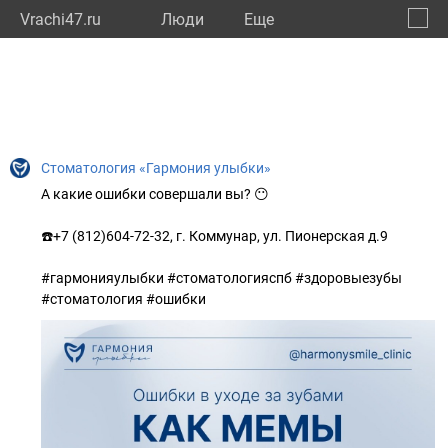
Vrachi47.ru
Люди
Eще
🔔
Ленин
🔍
Стоматология «Гармония улыбки»
А какие ошибки совершали вы? 😶
☎️+7 (812)604-72-32, г. Коммунар, ул. Пионерская д.9
⠀
#гармонияулыбки #стоматологияспб #здоровыезубы
#стоматология #ошибки