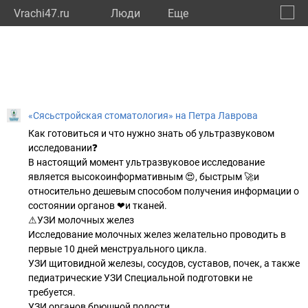
Vrachi47.ru
Люди
Eще
🔔
Ленин
🔍
«Сясьстройская стоматология» на Петра Лаврова
Как готовиться и что нужно знать об ультразвуковом
исследовании❓
В настоящий момент ультразвуковое исследование
является высокоинформативным 😍, быстрым 🚀и
относительно дешевым способом получения информации о
состоянии органов ❤и тканей.
⚠УЗИ молочных желез
Исследование молочных желез желательно проводить в
первые 10 дней менструального цикла.
УЗИ щитовидной железы, сосудов, суставов, почек, а также
педиатрические УЗИ Специальной подготовки не
требуется.
УЗИ органов брюшной полости