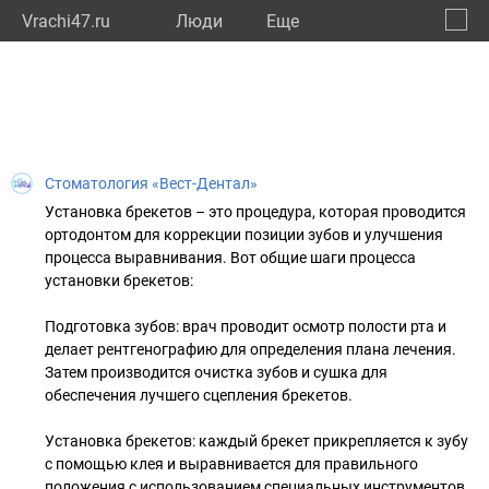
Vrachi47.ru
Люди
Eще
🔔
Ленин
🔍
Стоматология «Вест-Дентал»
Установка брекетов – это процедура, которая проводится
ортодонтом для коррекции позиции зубов и улучшения
процесса выравнивания. Вот общие шаги процесса
установки брекетов:
Подготовка зубов: врач проводит осмотр полости рта и
делает рентгенографию для определения плана лечения.
Затем производится очистка зубов и сушка для
обеспечения лучшего сцепления брекетов.
Установка брекетов: каждый брекет прикрепляется к зубу
с помощью клея и выравнивается для правильного
положения с использованием специальных инструментов.