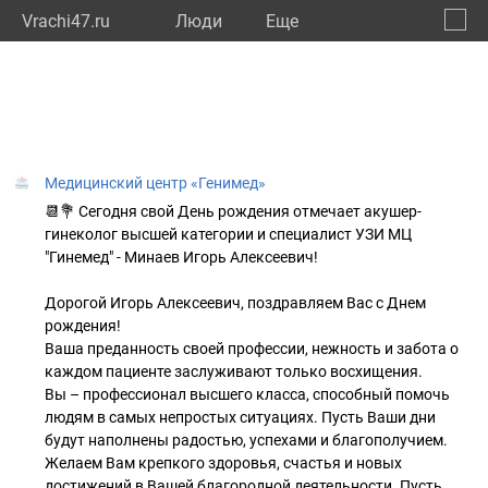
Vrachi47.ru
Люди
Eще
🔔
Ленин
🔍
Медицинский центр «Генимед»
📆💐 Сегодня свой День рождения отмечает акушер-
гинеколог высшей категории и специалист УЗИ МЦ
"Гинемед" - Минаев Игорь Алексеевич!
Дорогой Игорь Алексеевич, поздравляем Вас с Днем
рождения!
Ваша преданность своей профессии, нежность и забота о
каждом пациенте заслуживают только восхищения.
Вы – профессионал высшего класса, способный помочь
людям в самых непростых ситуациях. Пусть Ваши дни
будут наполнены радостью, успехами и благополучием.
Желаем Вам крепкого здоровья, счастья и новых
достижений в Вашей благородной деятельности. Пусть