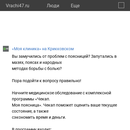
Vrachi47.ru
Люди
Eще
🔔
Ленин
🔍
«Моя клиника» на Крикковском
Вы замучились от проблем с поясницей? Запутались в
мазях, поясах и народных
методах борьбы с болью?
Пора подойти к вопросу правильно!
Начните медицинское обследование с комплексной
программы «Чекап.
Моя поясница». Чекап поможет оценить ваше текущее
состояние, а также
сэкономить время и деньги.
В программу входит: