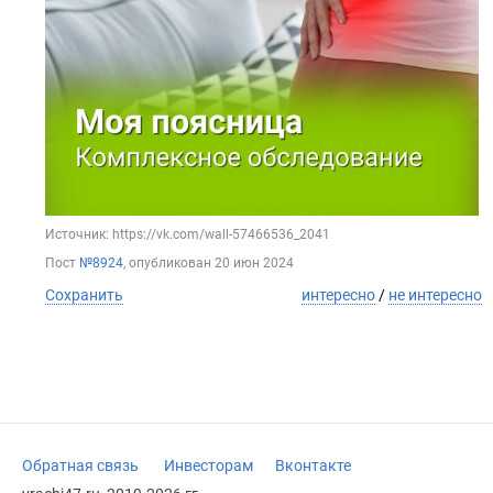
Источник: https://vk.com/wall-57466536_2041
Пост
№8924
, опубликован
20 июн 2024
Сохранить
интересно
/
не интересно
Обратная связь
Инвесторам
Вконтакте