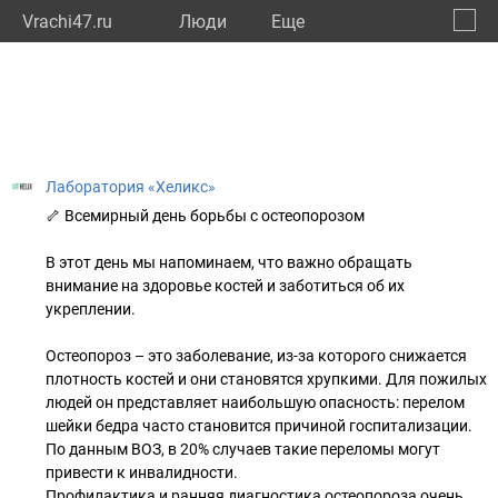
Vrachi47.ru
Люди
Eще
🔔
Ленин
🔍
Лаборатория «Хеликс»
🦴 Всемирный день борьбы с остеопорозом
В этот день мы напоминаем, что важно обращать
внимание на здоровье костей и заботиться об их
укреплении.
Остеопороз – это заболевание, из-за которого снижается
плотность костей и они становятся хрупкими. Для пожилых
людей он представляет наибольшую опасность: перелом
шейки бедра часто становится причиной госпитализации.
По данным ВОЗ, в 20% случаев такие переломы могут
привести к инвалидности.
Профилактика и ранняя диагностика остеопороза очень