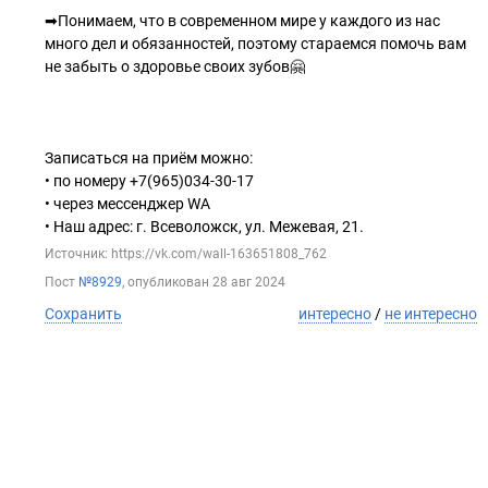
➡Понимаем, что в современном мире у каждого из нас
много дел и обязанностей, поэтому стараемся помочь вам
не забыть о здоровье своих зубов🤗
Записаться на приём можно:
• по номеру +7(965)034-30-17
• через мессенджер WA
• Наш адрес: г. Всеволожск, ул. Межевая, 21.
Источник: https://vk.com/wall-163651808_762
Пост
№8929
, опубликован
28 авг 2024
Сохранить
интересно
/
не интересно