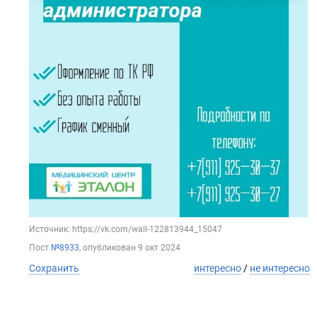
Источник: https://vk.com/wall-122813944_15047
Пост
№8933
, опубликован
9 окт 2024
Сохранить
интересно
/
не интересно