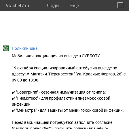
Vrachi47.ru
Люди
Eще
🔔
Ленин
🔍
Поликлиника
Мобильная вакцинация на выезде в СУББОТУ
19 октября специализированный автобус на выезде по
адресу:📌 Магазин "Перекресток" (ул. Красных Фортов, 26) с
09:00 до 13:00.
✔️"Совигрипп" - сезонная иммунизация от гриппа;
✔️"Пнемотекс" - для профилактики пневмококковой
инфекции;
✔️"Менактра" - для защиты от менингококковой инфекции.
Перед вакцинацией потребуется заполнить согласие
(паспорт, полис ОМС), получить допуск (врачебно/