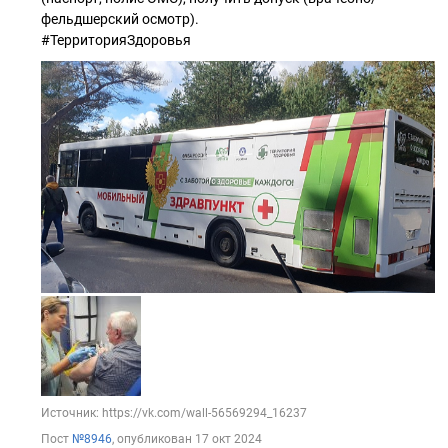
фельдшерский осмотр).
#ТерриторияЗдоровья
Источник: https://vk.com/wall-56569294_16237
Пост
№8946
, опубликован
17 окт 2024