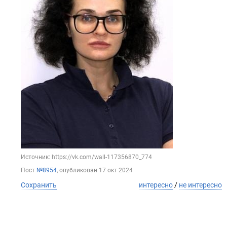
Источник: https://vk.com/wall-117356870_774
Пост
№8954
, опубликован
17 окт 2024
Сохранить
интересно
/
не интересно