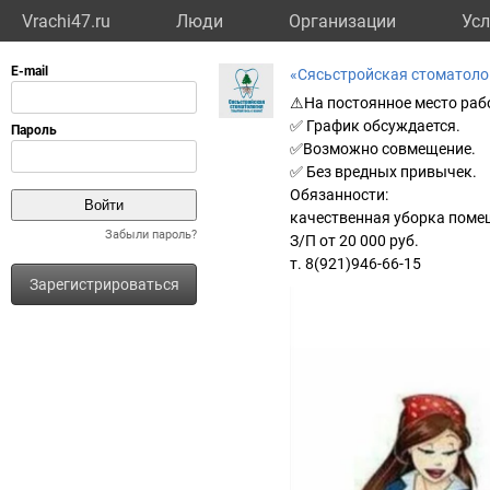
Vrachi47.ru
Люди
Организации
Усл
«Сясьстройская стоматоло
⚠На постоянное место рабо
✅ График обсуждается.
✅Возможно совмещение.
✅ Без вредных привычек.
Обязанности:
качественная уборка помеще
Забыли пароль?
З/П от 20 000 руб.
т. 8(921)946-66-15
Зарегистрироваться