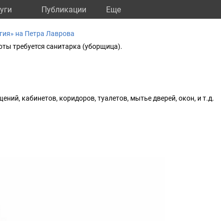
уги
Публикации
Eще
гия» на Петра Лаврова
ты требуется санитарка (уборщица).
ний, кабинетов, коридоров, туалетов, мытье дверей, окон, и т.д.