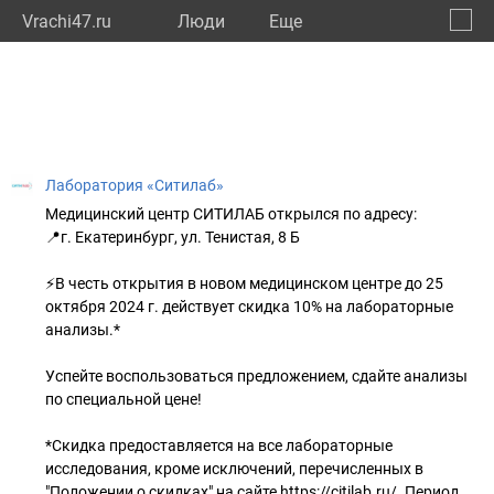
Vrachi47.ru
Люди
Eще
🔔
Ленин
🔍
Лаборатория «Ситилаб»
Медицинский центр СИТИЛАБ открылся по адресу:
📍г. Екатеринбург, ул. Тенистая, 8 Б
⚡В честь открытия в новом медицинском центре до 25
октября 2024 г. действует скидка 10% на лабораторные
анализы.*
Успейте воспользоваться предложением, сдайте анализы
по специальной цене!
*Скидка предоставляется на все лабораторные
исследования, кроме исключений, перечисленных в
"Положении о скидках" на сайте https://citilab.ru/. Период