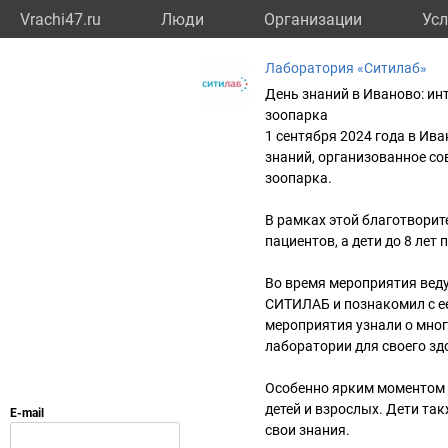
Vrachi47.ru
Люди
Организации
Усл
Лаборатория «Ситилаб»
День знаний в Иваново: ин
зоопарка
1 сентября 2024 года в И
знаний, организованное с
зоопарка.
В рамках этой благотвори
пациентов, а дети до 8 лет
Во время мероприятия веду
СИТИЛАБ и познакомил с е
мероприятия узнали о мно
лаборатории для своего зд
Особенно ярким моментом с
детей и взрослых. Дети та
свои знания.