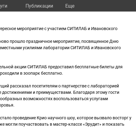
уги
Публикации
Eще
тересное мероприятие с участием СИТИЛАБ и Ивановского
ваново прошло праздничное мероприятие, посвященное Дню
овместными усилиями лаборатории СИТИЛАБ и Ивановского
тельной акции СИТИЛАБ предоставил бесплатные билеты для
 проходили в зоопарк бесплатно.
щий рассказал посетителям о партнерстве с лабораторией
е достижениями и преимуществами. Благодаря этому гости
гообразных возможностях воспользоваться услугами
оровья.
тало проведение Крио научного шоу, которое вызвало восторг у
кже могли поучаствовать в мастер-классе «Эрудит» и показать