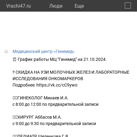
Vrachi47.ru
Люди
Eще
🔔
Ленин
🔍
Медицинский центр «Генимед»
⏰ График работы МЦ "Гинемед" на 21.10.2024.
‼ СКИДКА НА УЗИ МОЛОЧНЫХ ЖЕЛЕЗ И ЛАБОРАТОРНЫЕ
ИССЛЕДОВАНИЯ ОНКОМАРКЕРОВ
Подробнее: https://vk.cc/cC9ywo
👨‍⚕ГИНЕКОЛОГ Минаев И.А.
с 8:00 до 12:00 по предварительной записи
👨‍⚕ХИРУРГ Аббасов М.А.
с 9:00 до 9:30 по предварительной записи
👩‍⚕ПЕДИАТР Шеленкова Г.В.