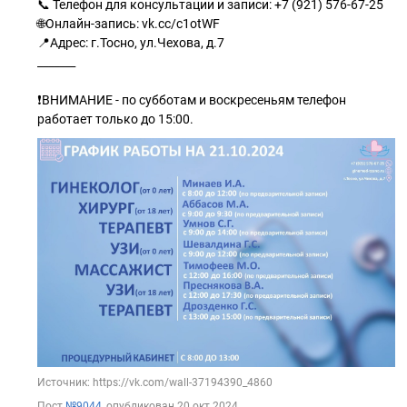
📞 Телефон для консультации и записи: +7 (921) 576-67-25
🌐Онлайн-запись: vk.cc/c1otWF
📍Адрес: г.Тосно, ул.Чехова, д.7
_______
❗ВНИМАНИЕ - по субботам и воскресеньям телефон
работает только до 15:00.
Источник: https://vk.com/wall-37194390_4860
Пост
№9044
, опубликован
20 окт 2024