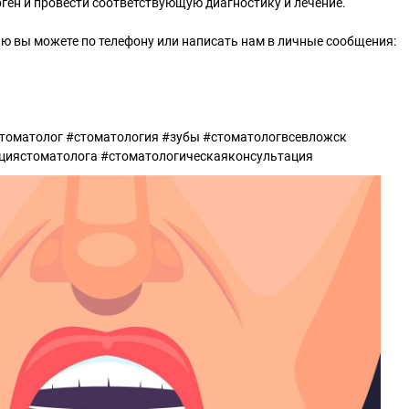
ген и провести соответствующую диагностику и лечение.
ю вы можете по телефону или написать нам в личные сообщения:
стоматолог #стоматология #зубы #стоматологвсевложск
циястоматолога #стоматологическаяконсультация