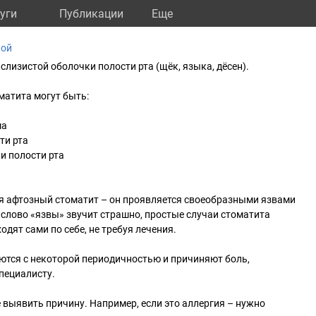
уги
Публикации
Eще
кой
слизистой оболочки полости рта (щёк, языка, дёсен).
атита могут быть:
ма
ти рта
и полости рта
ся афтозный стоматит – он проявляется своеобразными язвами
я слово «язвы» звучит страшно, простые случаи стоматита
дят сами по себе, не требуя лечения.
ются с некоторой периодичностью и причиняют боль,
пециалисту.
выявить причину. Например, если это аллергия – нужно