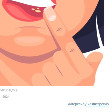
97505219_229
кт 2024
интересно
/
не интересно