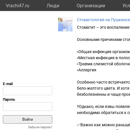
Vrachi47.ru
Люди
Организации
Усл
Стоматология на Пушкинс
Стоматит – это воспаление 
Основными причинами стом
▫Общая инфекция организ
▫Местная инфекция в полос
▫Травма слизистой оболочк
▫Аллергия
Особенно часто встречает
бело-желтого цвета. И хот
безболезненны и чаще прохо
‼Однако, если язвы появля
необходимо обратиться к с
✅Важно как можно раньше 
Забыли пароль?