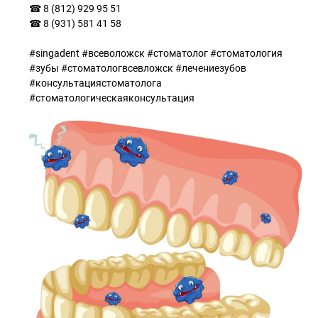
☎ 8 (812) 929 95 51
☎ 8 (931) 581 41 58
#singadent #всеволожск #стоматолог #стоматология
#зубы #стоматологвсевложск #лечениезубов
#консультациястоматолога
#стоматологическаяконсультация