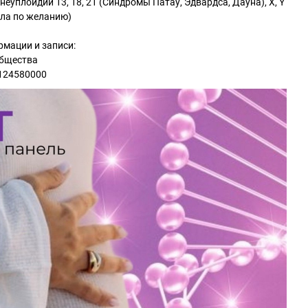
неуплоидии 13, 18, 21 (Синдромы Патау, Эдвардса, Дауна), X, Y
ола по желанию)
рмации и записи:
общества
8124580000