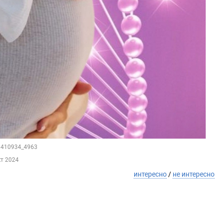
13410934_4963
кт 2024
интересно
/
не интересно