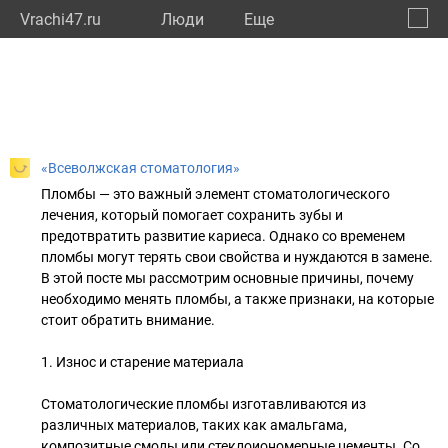
Vrachi47.ru
Люди
Eще
🔔
Ленин
🔍
«Всеволжская стоматология»
Пломбы — это важный элемент стоматологического
лечения, который помогает сохранить зубы и
предотвратить развитие кариеса. Однако со временем
пломбы могут терять свои свойства и нуждаются в замене.
В этой посте мы рассмотрим основные причины, почему
необходимо менять пломбы, а также признаки, на которые
стоит обратить внимание.
1. Износ и старение материала
Стоматологические пломбы изготавливаются из
различных материалов, таких как амальгама,
композитные смолы или стеклоиономерные цементы. Со