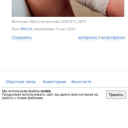
Источник: https://vk.com/wall-74907515_2870
Пост
№9124
, опубликован
16 окт 2024
Сохранить
интересно
/
не интересно
Обратная связь
Инвесторам
Вконтакте
vrachi47.ru, 2019-2026 гг.
Мы используем файлы
cookie
.
Принять
Продолжая использовать сайт, вы даете свое согласие на
Имеются противопоказания, требуется консультация
работу с этими файлами.
специалиста. Информация, представленная на сайте, не
может быть использована для постановки диагноза,
назначения лечения и не заменяет прием врача.
Возрастное ограничение: 18+