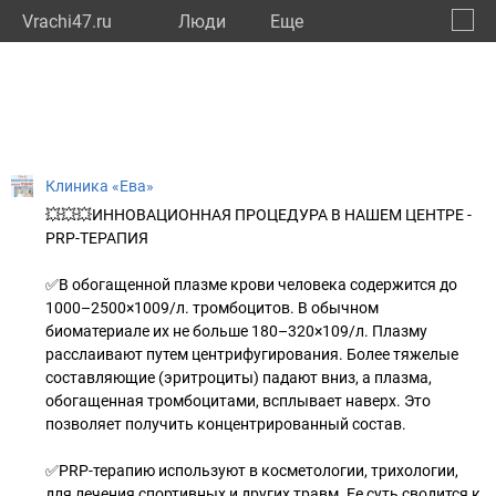
Vrachi47.ru
Люди
Eще
🔔
Ленин
🔍
Клиника «Ева»
💥💥💥ИННОВАЦИОННАЯ ПРОЦЕДУРА В НАШЕМ ЦЕНТРЕ -
PRP-ТЕРАПИЯ
✅В обогащенной плазме крови человека содержится до
1000–2500×1009/л. тромбоцитов. В обычном
биоматериале их не больше 180–320×109/л. Плазму
расслаивают путем центрифугирования. Более тяжелые
составляющие (эритроциты) падают вниз, а плазма,
обогащенная тромбоцитами, всплывает наверх. Это
позволяет получить концентрированный состав.
✅PRP-терапию используют в косметологии, трихологии,
для лечения спортивных и других травм. Ее суть сводится к