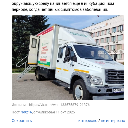
окружающую среду начинается еще в инкубационном
периоде, когда нет явных симптомов заболевания.
Источник: https://vk.com/wall-133675879_21376
Пост
№9216
, опубликован
11 окт 2025
Сохранить
интересно
/
не интересно