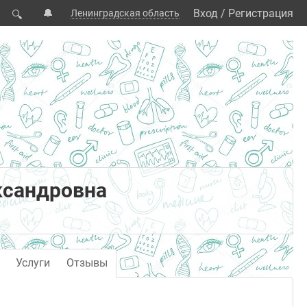
🔔
Вход
/
Регистрация
Ленинградская область
🔍
ксандровна
Услуги
Отзывы