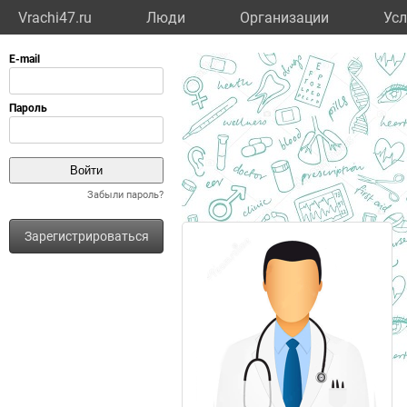
Vrachi47.ru
Люди
Организации
Усл
Забыли пароль?
Зарегистрироваться