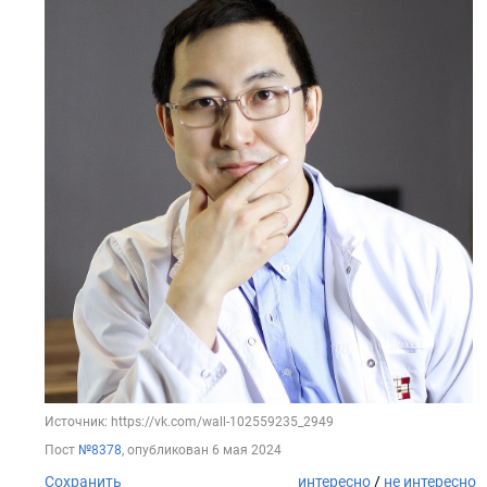
Источник: https://vk.com/wall-102559235_2949
Пост
№8378
, опубликован
6 мая 2024
Сохранить
интересно
/
не интересно