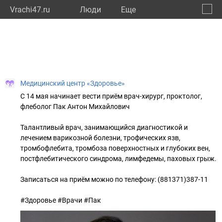
Vrachi47.ru
Люди
Eще
🔔
Ленин
🔍
Медицинский центр «Здоровье»
С 14 мая начинает вести приём врач-хирург, проктолог,
флеболог Пак Антон Михайлович
Талантливый врач, занимающийся диагностикой и
лечением варикозной болезни, трофических язв,
тромбофлебита, тромбоза поверхностных и глубоких вен,
постфлебитического синдрома, лимфедемы, паховых грыж.
Записаться на приём можно по телефону: (881371)387-11
#Здоровье #Врачи #Пак