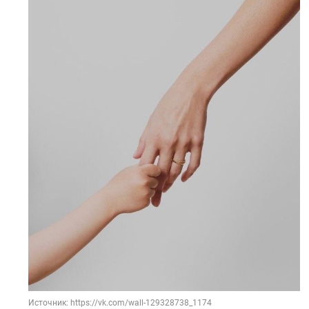
Источник: https://vk.com/wall-129328738_1174