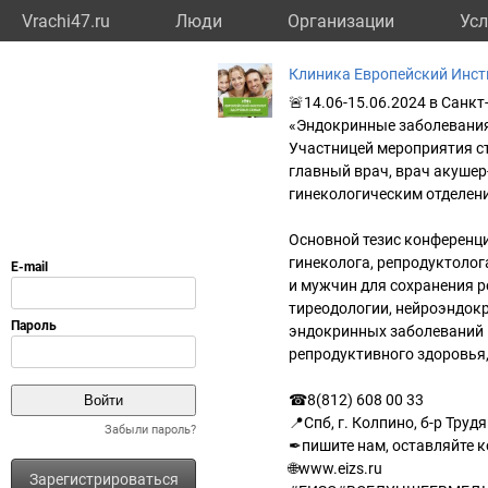
Vrachi47.ru
Люди
Организации
Усл
Клиника Европейский Инст
🚨14.06-15.06.2024 в Санк
«Эндокринные заболевания
Участницей мероприятия с
главный врач, врач акуше
гинекологическим отделени
Основной тезис конференц
гинеколога, репродуктолог
и мужчин для сохранения 
тиреодологии, нейроэндок
эндокринных заболеваний 
репродуктивного здоровья
☎8(812) 608 00 33
📍Спб, г. Колпино, б-р Трудя
Забыли пароль?
✒пишите нам, оставляйте 
🌐www.eizs.ru
Зарегистрироваться