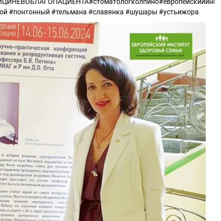
ИНЕВОБЛАГОПАЦИЕНТА#стоматологколпино#европейскийинсти
ой #понтонный #тельмана #славянка #шушары #устьижора