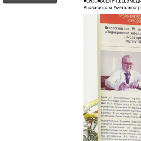
#ЕИЗС#ВСЕЛУЧШЕЕВМЕДИЦ
#новаяижора #металлостр