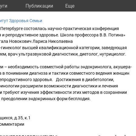
уги
Публикации
Eще
итут Здоровья Семьи
т-Петербурге состоялась научно-практическая конференция
 и репродуктивное здоровье. Школа профессора В.В. Потина»
тала Новокович Лариса Николаевна
р-гинеколог высшей квалификационной категории, заведующая
ем, врач ультразвуковой диагностики, диетолог, нутрициолог.
ии – необходимость совместной работы эндокринолога, акушера-
а в понимании диагноза и тактики совместного ведения женщин
репродуктивного здоровья. Достижения в диабетологии,
ринологии расширили возможности диагностики и лечения
и требуют изучения эффективности этих методов в сохранении
, преодолении эндокринных форм бесплодия.
щихся, д.35, к.1
комментарии