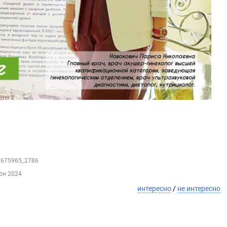
33675965_2786
юн 2024
интересно
/
не интересно