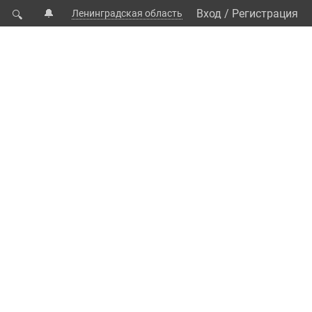
🔔
Вход
/
Регистрация
Ленинградская область
🔍