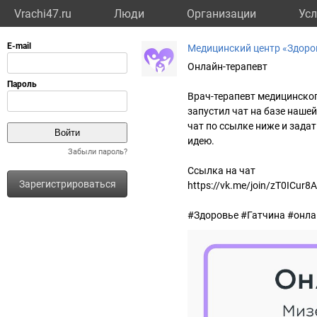
Vrachi47.ru
Люди
Организации
Усл
Медицинский центр «Здоро
Онлайн-терапевт
Врач-терапевт медицинског
запустил чат на базе наше
чат по ссылке ниже и зада
идею.
Забыли пароль?
Ссылка на чат
Зарегистрироваться
https://vk.me/join/zT0IC
#Здоровье #Гатчина #онла