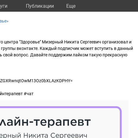
уги
Публикации
Eще
вье»
о центра "Здоровье" Мизерный Никита Сергеевич организовал и
й группы вконтакте. Каждый подписчик может вступить в данный
ть свой вопрос. Давайте поддержим лайком такую прекрасную
ur8AZGXRwnqtOwM13Oz0bXLAzKDPHY=
йнтерапевт #чат