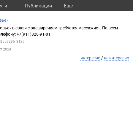
уги
Публикации
Eще
вье»
овье» в связи с расширением требуется массажист. По всем
лефону: +7(911)828-91-81
102559235_3135
кт 2024
интересно
/
не интересно