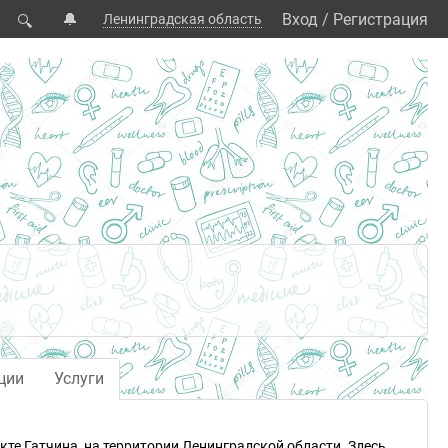
🔔
Вход
/
Регистрация
Ленинградская область
🔍
ции
Услуги
кте Гатчина, на территории Ленинградской области. Здесь