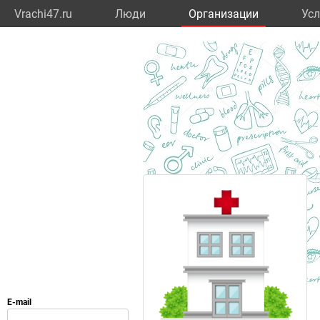
Vrachi47.ru
Люди
Организации
Усл