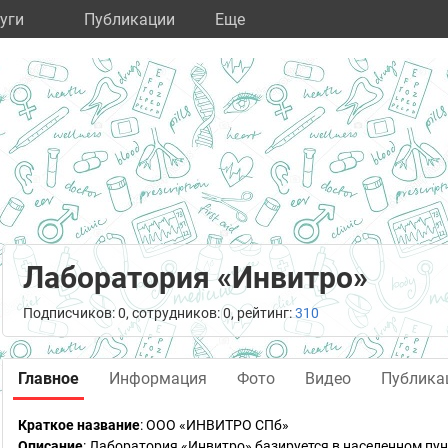
уги
Публикации
Eще
Лаборатория «Инвитро»
Подписчиков: 0, сотрудников: 0, рейтинг:
310
Главное
Информация
Фото
Видео
Публика
Краткое название
:
ООО «ИНВИТРО СПб»
Описание
: Лаборатория «Инвитро» базируется в населенном пун