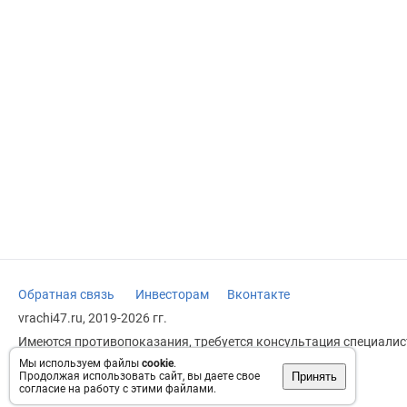
Обратная связь
Инвесторам
Вконтакте
vrachi47.ru, 2019-2026 гг.
Имеются противопоказания, требуется консультация специалист
заменяет прием врача.
Мы используем файлы
cookie
.
Принять
Продолжая использовать сайт, вы даете свое
Возрастное ограничение: 18+
согласие на работу с этими файлами.