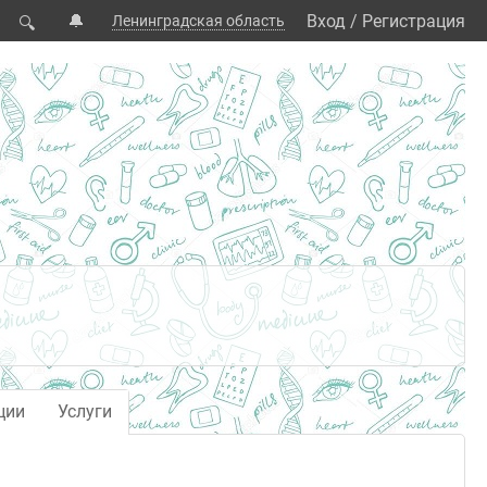
🔔
Вход
/
Регистрация
Ленинградская область
🔍
ции
Услуги