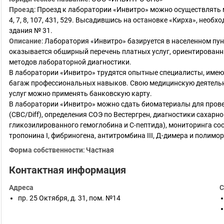
Проезд
:
Проезд к лаборатории «Инвитро» можно осуществлять м
4, 7, 8, 107, 431, 529. Высадившись на остановке «Кирха», необ
здания № 31.
Описание
:
Лаборатория «Инвитро» базируется в населенном пунк
оказывается обширный перечень платных услуг, ориентирован
методов лабораторной диагностики.
В лаборатории «Инвитро» трудятся опытные специалисты, име
багаж профессиональных навыков. Свою медицинскую деятельно
услуг можно применять банковскую карту.
В лаборатории «Инвитро» можно сдать биоматериалы для прове
(CBC/Diff), определения СОЭ по Вестергрен, диагностики сахарн
гликозилированного гемоглобина и С-пептида), мониторинга со
тропонина I, фибриногена, антитромбина III, Д-димера и полим
Форма собственности
:
Частная
Контактная информация
Адреса
С
пр. 25 Октября, д. 31, пом. №14