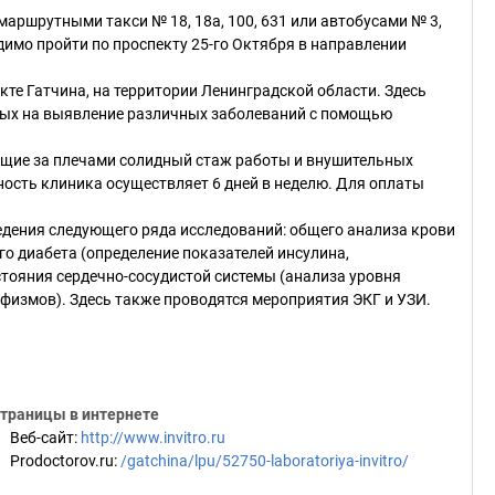
аршрутными такси № 18, 18а, 100, 631 или автобусами № 3,
ходимо пройти по проспекту 25-го Октября в направлении
те Гатчина, на территории Ленинградской области. Здесь
ных на выявление различных заболеваний с помощью
ющие за плечами солидный стаж работы и внушительных
сть клиника осуществляет 6 дней в неделю. Для оплаты
дения следующего ряда исследований: общего анализа крови
ого диабета (определение показателей инсулина,
стояния сердечно-сосудистой системы (анализа уровня
орфизмов). Здесь также проводятся мероприятия ЭКГ и УЗИ.
траницы в интернете
Веб-сайт
:
http://www.invitro.ru
Prodoctorov.ru
:
/gatchina/lpu/52750-laboratoriya-invitro/