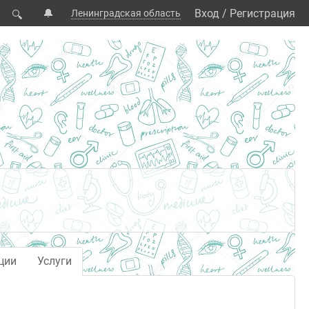
🔔
Вход
/
Регистрация
Ленинградская область
🔍
ции
Услуги