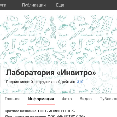
уги
Публикации
Eще
Лаборатория «Инвитро»
Подписчиков: 0, сотрудников: 0, рейтинг:
310
Главное
Информация
Фото
Видео
Публика
Краткое название
:
ООО «ИНВИТРО СПб»
Юридическое название
:
ООО «ИНВИТРО СПб»